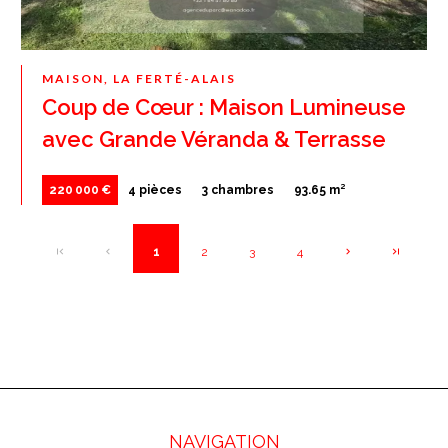
MAISON, LA FERTÉ-ALAIS
Coup de Cœur : Maison Lumineuse
avec Grande Véranda & Terrasse
220 000 €
4 pièces
3 chambres
93.65 m²
1
2
3
4
NAVIGATION