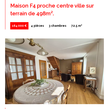
Maison F4 proche centre ville sur
terrain de 498m².
164 000 €
4 pièces
3 chambres
72.5 m²