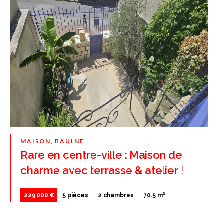
MAISON, BAULNE
Rare en centre-ville : Maison de
charme avec terrasse & atelier !
229 000 €
5 pièces
2 chambres
70.5 m²