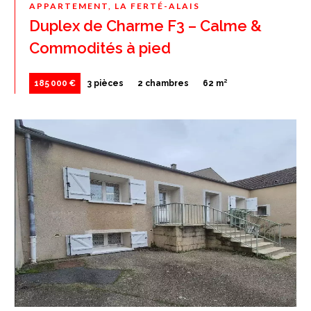
APPARTEMENT, LA FERTÉ-ALAIS
Duplex de Charme F3 – Calme &
Commodités à pied
185 000 €
3 pièces
2 chambres
62 m²