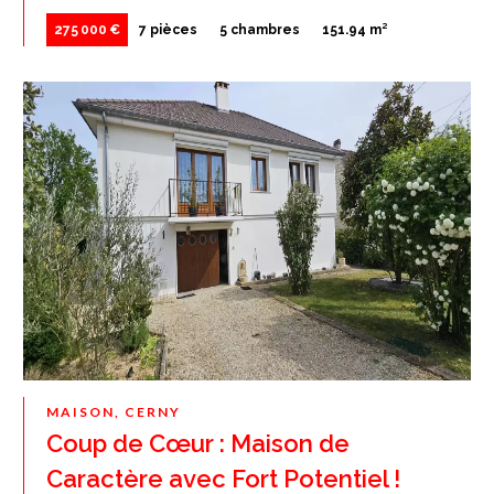
275 000 €
7 pièces
5 chambres
151.94 m²
MAISON, CERNY
Coup de Cœur : Maison de
Caractère avec Fort Potentiel !