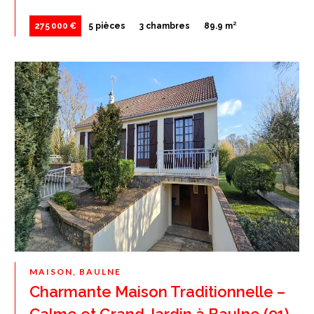
275 000 €
5 pièces
3 chambres
89.9 m²
MAISON, BAULNE
Charmante Maison Traditionnelle –
Calme et Grand Jardin à Baulne (91)